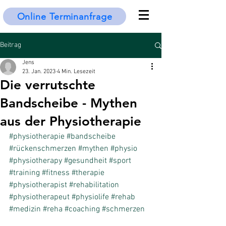
Online Terminanfrage
Beitrag
Jens
23. Jan. 2023
4 Min. Lesezeit
Die verrutschte
Bandscheibe - Mythen
aus der Physiotherapie
#physiotherapie
#bandscheibe
#rückenschmerzen
#mythen
#physio
#physiotherapy
#gesundheit
#sport
#training
#fitness
#therapie
#physiotherapist
#rehabilitation
#physiotherapeut
#physiolife
#rehab
#medizin
#reha
#coaching
#schmerzen