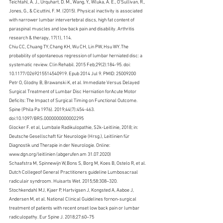
Teichtahl, A. J., Urquhart, D. M., Wang, Y., Wluka, A. E., O’Sullivan, R., 
Jones, G., & Cicuttini, F. M. (2015). Physical inactivity is associated 
with narrower lumbar intervertebral discs, high fat content of 
paraspinal muscles and low back pain and disability. Arthritis 
research & therapy, 17(1), 114.
Chiu CC, Chuang TY, Chang KH, Wu CH, Lin PW, Hsu WY. The 
probability of spontaneous regression of lumbar herniated disc: a 
systematic review. Clin Rehabil. 2015 Feb;29(2):184-95. doi: 
10.1177/0269215514540919. Epub 2014 Jul 9. PMID: 25009200
Petr O, Glodny B, Brawanski K, et al. Immediate Versus Delayed 
Surgical Treatment of Lumbar Disc Herniation forAcute Motor 
Deficits: The Impact of Surgical Timing on Functional Outcome. 
Spine (Phila Pa 1976). 2019;44(7):454-463. 
doi:10.1097/BRS.0000000000002295
Glocker F. et al, Lumbale Radikulopathie, S2k-Leitlinie, 2018; in: 
Deutsche Gesellschaft für Neurologie (Hrsg.), Leitlinien für 
Diagnostik und Therapie in der Neurologie. Online: 
www.dgn.org/leitlinien (abgerufen am 31.07.2020)
Schaafstra M, Spinnewijn W, Bons S, Borg M, Koes B, Ostelo R, et al. 
Dutch Collegeof General Practitioners guideline Lumbosacraal 
radiculair syndroom. Huisarts Wet. 2015;58:308–320.
Stochkendahl MJ, Kjaer P, Hartvigsen J, Kongsted A, Aaboe J, 
Andersen M, et al. National Clinical Guidelines fornon-surgical 
treatment of patients with recent onset low back pain or lumbar 
radiculopathy. Eur Spine J. 2018;27:60–75