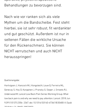
Behandlungen zu bevorzugen sind.
Nach wie vor ranken sich als viele 
Mythen um die Bandscheibe. Fest steht 
hierbei, sie ist sehr robust, fit verdankter 
und gut geschützt. Außerdem ist nur in 
seltenen Fällen die wirkliche Ursache 
für den Rückenschmerz. Sie können 
NICHT verrutschen und auch NICHT 
herausspringen!
Quellenangabe:
Hartvigsen J, Hancock MJ, Kongsted A, Louw Q, Ferreira ML, 
Genevay S, Hoy D, Karppinen J, Pransky G, Sieper J, Smeets RJ, 
Underwood M; Lancet Low Back Pain Series Working Group. What 
low back pain is and why we need to pay attention. Lancet. 2018 Jun 
9;391(10137):2356- 2367. doi: 10.1016/S0140-6736(18)30480-X. Epub 