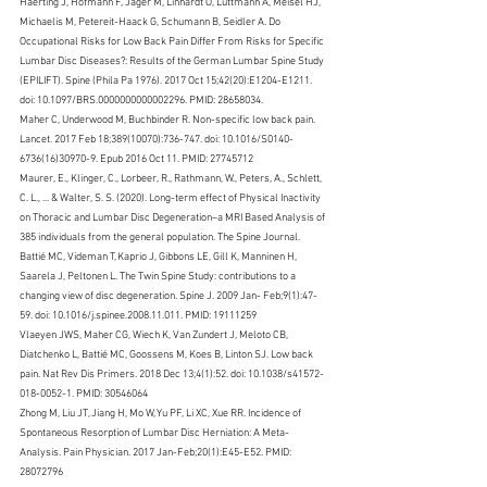
Haerting J, Hofmann F, Jäger M, Linhardt O, Luttmann A, Meisel HJ, 
Michaelis M, Petereit-Haack G, Schumann B, Seidler A. Do 
Occupational Risks for Low Back Pain Differ From Risks for Specific 
Lumbar Disc Diseases?: Results of the German Lumbar Spine Study 
(EPILIFT). Spine (Phila Pa 1976). 2017 Oct 15;42(20):E1204-E1211. 
doi: 10.1097/BRS.0000000000002296. PMID: 28658034.
Maher C, Underwood M, Buchbinder R. Non-specific low back pain. 
Lancet. 2017 Feb 18;389(10070):736-747. doi: 10.1016/S0140-
6736(16)30970-9. Epub 2016 Oct 11. PMID: 27745712
Maurer, E., Klinger, C., Lorbeer, R., Rathmann, W., Peters, A., Schlett, 
C. L., ... & Walter, S. S. (2020). Long-term effect of Physical Inactivity 
on Thoracic and Lumbar Disc Degeneration–a MRI Based Analysis of 
385 individuals from the general population. The Spine Journal.
Battié MC, Videman T, Kaprio J, Gibbons LE, Gill K, Manninen H, 
Saarela J, Peltonen L. The Twin Spine Study: contributions to a 
changing view of disc degeneration. Spine J. 2009 Jan- Feb;9(1):47-
59. doi: 10.1016/j.spinee.2008.11.011. PMID: 19111259
Vlaeyen JWS, Maher CG, Wiech K, Van Zundert J, Meloto CB, 
Diatchenko L, Battié MC, Goossens M, Koes B, Linton SJ. Low back 
pain. Nat Rev Dis Primers. 2018 Dec 13;4(1):52. doi: 10.1038/s41572-
018-0052-1. PMID: 30546064
Zhong M, Liu JT, Jiang H, Mo W, Yu PF, Li XC, Xue RR. Incidence of 
Spontaneous Resorption of Lumbar Disc Herniation: A Meta-
Analysis. Pain Physician. 2017 Jan-Feb;20(1):E45-E52. PMID: 
28072796