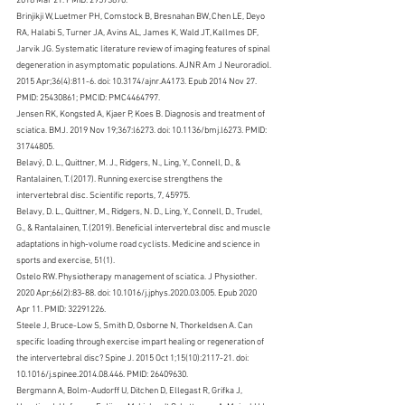
2018 Mar 21. PMID: 29573870.
Brinjikji W, Luetmer PH, Comstock B, Bresnahan BW, Chen LE, Deyo 
RA, Halabi S, Turner JA, Avins AL, James K, Wald JT, Kallmes DF, 
Jarvik JG. Systematic literature review of imaging features of spinal 
degeneration in asymptomatic populations. AJNR Am J Neuroradiol. 
2015 Apr;36(4):811-6. doi: 10.3174/ajnr.A4173. Epub 2014 Nov 27. 
PMID: 25430861; PMCID: PMC4464797.
Jensen RK, Kongsted A, Kjaer P, Koes B. Diagnosis and treatment of 
sciatica. BMJ. 2019 Nov 19;367:l6273. doi: 10.1136/bmj.l6273. PMID: 
31744805.
Belavý, D. L., Quittner, M. J., Ridgers, N., Ling, Y., Connell, D., & 
Rantalainen, T. (2017). Running exercise strengthens the 
intervertebral disc. Scientific reports, 7, 45975.
Belavy, D. L., Quittner, M., Ridgers, N. D., Ling, Y., Connell, D., Trudel, 
G., & Rantalainen, T. (2019). Beneficial intervertebral disc and muscle 
adaptations in high-volume road cyclists. Medicine and science in 
sports and exercise, 51(1).
Ostelo RW. Physiotherapy management of sciatica. J Physiother. 
2020 Apr;66(2):83-88. doi: 10.1016/j.jphys.2020.03.005. Epub 2020 
Apr 11. PMID: 32291226.
Steele J, Bruce-Low S, Smith D, Osborne N, Thorkeldsen A. Can 
specific loading through exercise impart healing or regeneration of 
the intervertebral disc? Spine J. 2015 Oct 1;15(10):2117-21. doi: 
10.1016/j.spinee.2014.08.446. PMID: 26409630.
Bergmann A, Bolm-Audorff U, Ditchen D, Ellegast R, Grifka J, 